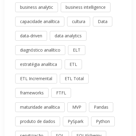
business analytic
business intelligence
capacidade analítica
cultura
Data
data-driven
data analytics
diagnóstico analítico
ELT
estratégia analítica
ETL
ETL Incremental
ETL Total
frameworks
FTFL
maturidade analítica
MVP
Pandas
produto de dados
PySpark
Python
servitização
SQL
SQLAlchemy