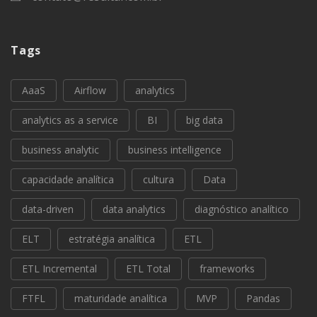
Tags
AaaS
Airflow
analytics
analytics as a service
BI
big data
business analytic
business intelligence
capacidade analítica
cultura
Data
data-driven
data analytics
diagnóstico analítico
ELT
estratégia analítica
ETL
ETL Incremental
ETL Total
frameworks
FTFL
maturidade analítica
MVP
Pandas