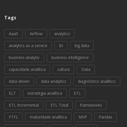
Tags
AaaS
Airflow
analytics
analytics as a service
BI
big data
business analytic
business intelligence
capacidade analítica
cultura
Data
data-driven
data analytics
diagnóstico analítico
ELT
estratégia analítica
ETL
ETL Incremental
ETL Total
frameworks
FTFL
maturidade analítica
MVP
Pandas